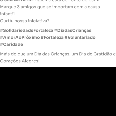
Marque 3 amigos que se importam com a causa
infantil.
Curtiu nossa iniciativa?
#SolidariedadeFortaleza #DiadasCrianças
#AmorAoPróximo #Fortaleza #Voluntariado
#Caridade
Mais do que um Dia das Crianças, um Dia de Gratidão e
Corações Alegres!