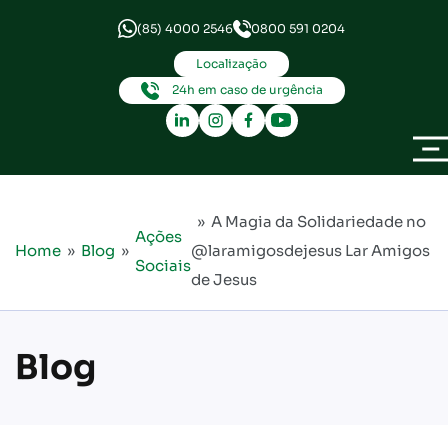
(85) 4000 2546
0800 591 0204
Localização
24h em caso de urgência
» A Magia da Solidariedade no
Ações
Home
»
Blog
»
@laramigosdejesus Lar Amigos
Sociais
de Jesus
Blog